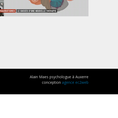
Alain Maes psychologue à Auxerre
conception
agence ec2web