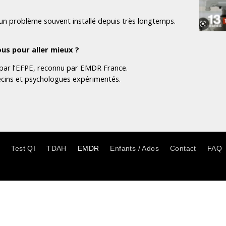
 un problème souvent installé depuis très longtemps.
​
s pour aller mieux ?
par l’EFPE, reconnu par EMDR France.
cins et psychologues expérimentés.
f
Test QI
TDAH
EMDR
Enfants / Ados
Contact
FAQ